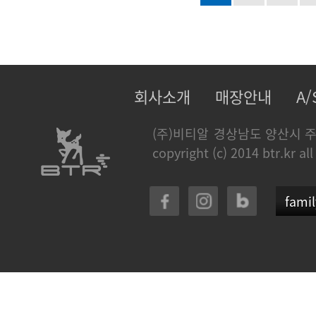
회사소개
매장안내
A
(주)비티알
경상남도 양산시 주
copyright (c) 2014 btr.kr all
famil