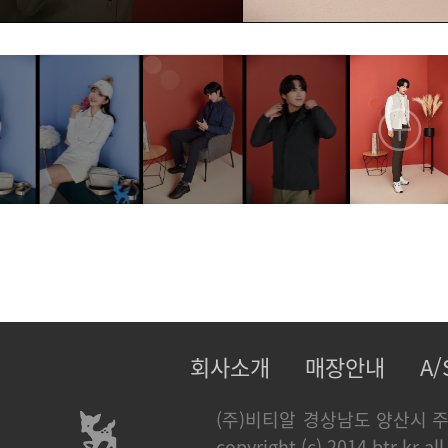
회사소개
매장안내
A
(주)비티알
경상남도 양산시 주
copyright (c) 2014 btr.kr all