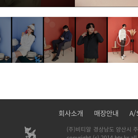
회사소개
매장안내
A
(주)비티알
경상남도 양산시 주
copyright (c) 2014 btr.kr all