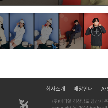
회사소개
매장안내
A
(주)비티알
경상남도 양산시 주
copyright (c) 2014 btr.kr all