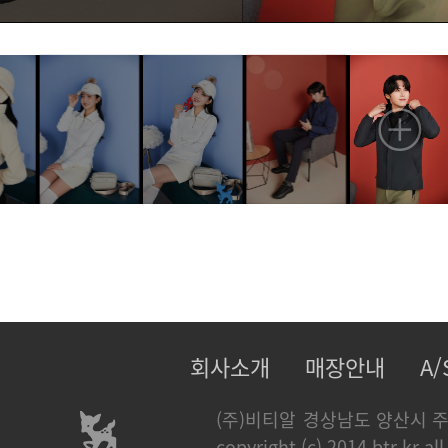
회사소개
매장안내
A
(주)비티알
경상남도 양산시 주
copyright (c) 2014 btr.kr all