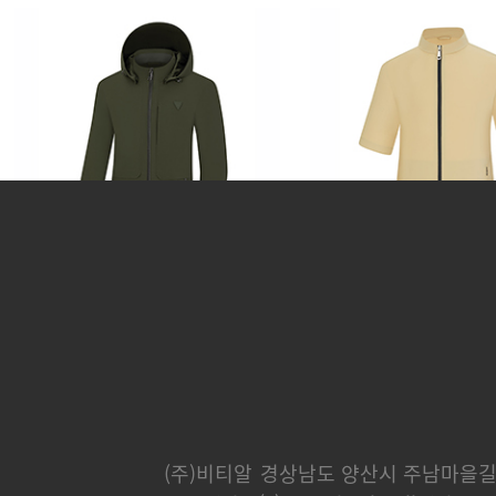
카운티
분트
248,000 원
232,000 
(주)비티알
경상남도 양산시 주남마을길 