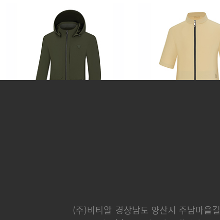
카운티
분트
248,000 원
232,000 
(주)비티알
경상남도 양산시 주남마을길 