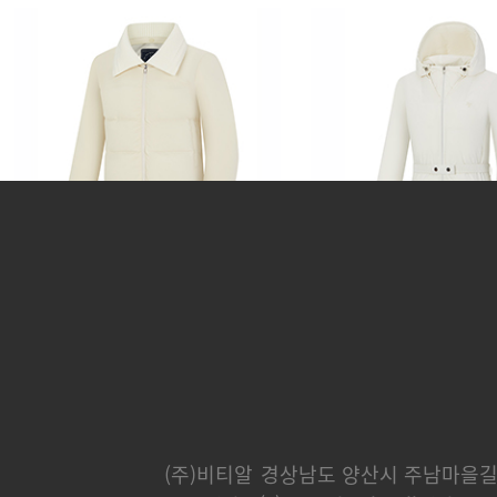
쿠페
파나메라
382,000 원
365,000 
(주)비티알
경상남도 양산시 주남마을길 