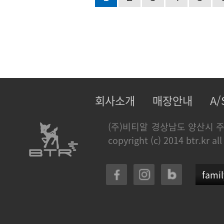
회사소개
매장안내
A
(주)비티알
경상남도 양산시 주
copyright (c) 2014 btr.kr all
famil