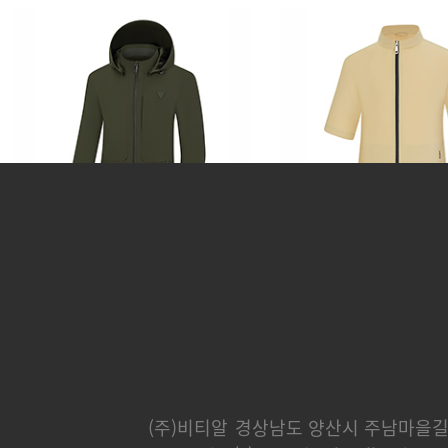
카운티
분트
248,000 원
232,000 
(주)비티알
경상남도 양산시 주남마을길 