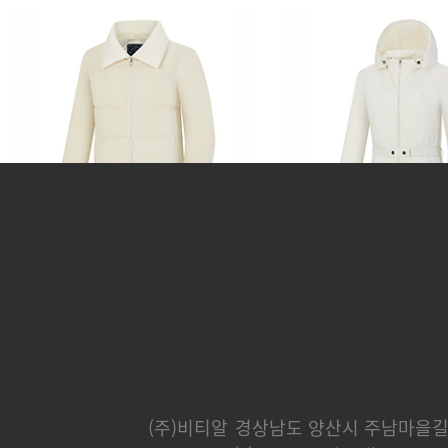
쿠페
파나메라
382,000 원
365,000 
(주)비티알
경상남도 양산시 주남마을길 