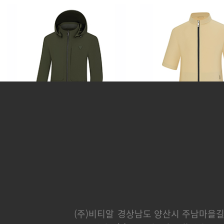
카운티
분트
248,000 원
232,000 
(주)비티알
경상남도 양산시 주남마을길 