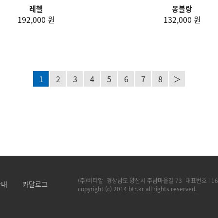
레첼
몽블랑
192,000 원
132,000 원
1
2
3
4
5
6
7
8
＞
(주)비티알
경상남도 양산시 주남마을길 73
대표번호 :
16
안내
카달로그
copyright (c) 2014 btr.kr all rights reserved.