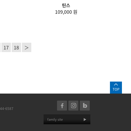
틴스
109,000 원
17
18
＞
TOP
44-6587
family site
▶