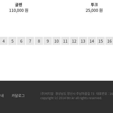
글렌
투크
110,000 원
25,000 원
4
5
6
7
8
9
10
11
12
13
14
15
16
(주)비티알
경상남도 양산시 주남마을길 73
대표번호 :
16
안내
카달로그
copyright (c) 2014 btr.kr all rights reserved.