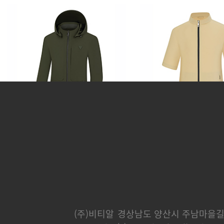
카운티
분트
248,000 원
232,000 
(주)비티알
경상남도 양산시 주남마을길 