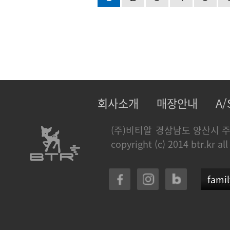
회사소개
매장안내
A
(주)비티알
경상남도 양산시 주
copyright (c) 2014 btr.kr all
famil