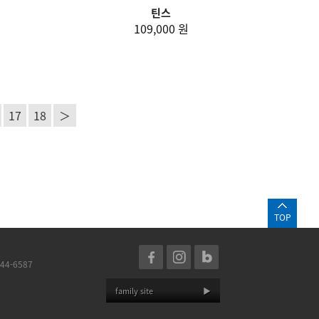
틴스
109,000 원
17
18
＞
TOP
44-6587
family site
▶