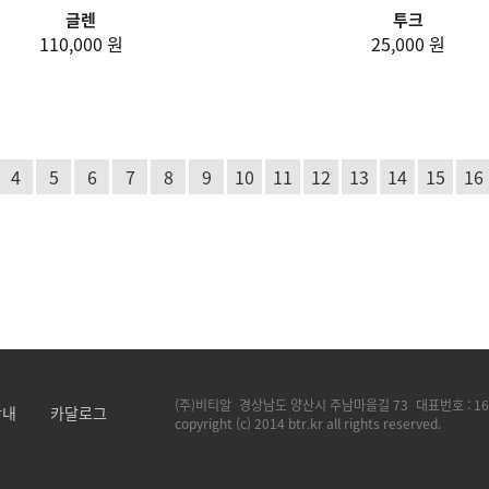
글렌
투크
110,000 원
25,000 원
4
5
6
7
8
9
10
11
12
13
14
15
16
(주)비티알
경상남도 양산시 주남마을길 73
대표번호 :
16
안내
카달로그
copyright (c) 2014 btr.kr all rights reserved.