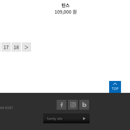
틴스
109,000 원
17
18
＞
TOP
44-6587
family site
▶