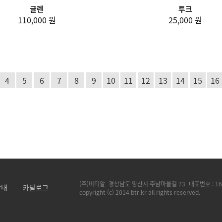
글렌
투크
110,000 원
25,000 원
4
5
6
7
8
9
10
11
12
13
14
15
16
(주)비티알
경상남도 양산시 주남마을길 73
대표번호 :
16
안내
카달로그
copyright (c) 2014 btr.kr all rights reserved.