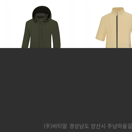
카운티
분트
248,000 원
232,000 
(주)비티알
경상남도 양산시 주남마을길 