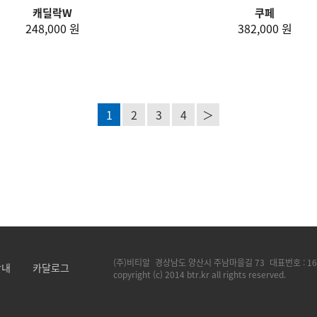
캐딜락W
쿠페
248,000 원
382,000 원
1
2
3
4
＞
(주)비티알
경상남도 양산시 주남마을길 73
대표번호 :
16
안내
카달로그
copyright (c) 2014 btr.kr all rights reserved.