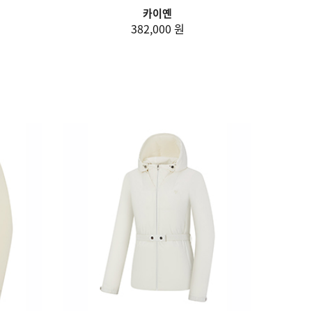
카이옌
382,000 원