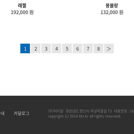
레첼
몽블랑
192,000 원
132,000 원
1
2
3
4
5
6
7
8
＞
(주)비티알
경상남도 양산시 주남마을길 73
대표번호 :
16
안내
카달로그
copyright (c) 2014 btr.kr all rights reserved.