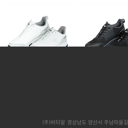
티샷 (골프화)
티샷 (골프
170,000 원
170,000 
(주)비티알
경상남도 양산시 주남마을길 