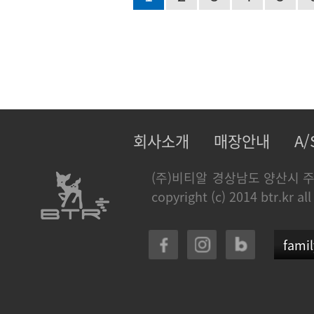
회사소개
매장안내
A
(주)비티알
경상남도 양산시 주
copyright (c) 2014 btr.kr all
famil