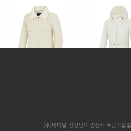
쿠페
파나메라
382,000 원
365,000 
(주)비티알
경상남도 양산시 주남마을길 