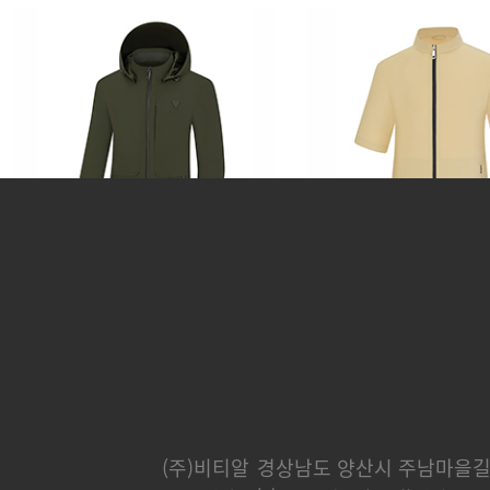
카운티
분트
248,000 원
232,000 
(주)비티알
경상남도 양산시 주남마을길 