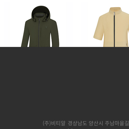
카운티
분트
248,000 원
232,000 
(주)비티알
경상남도 양산시 주남마을길 