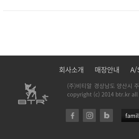
회사소개
매장안내
A
(주)비티알
경상남도 양산시 주
copyright (c) 2014 btr.kr all
famil