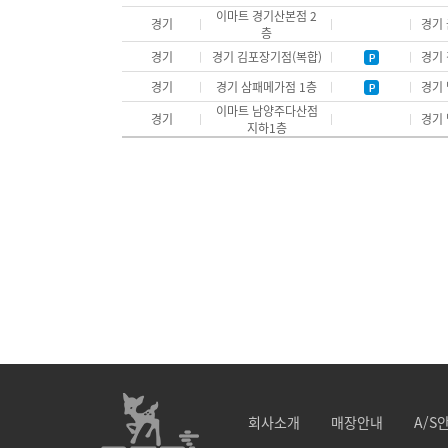
이마트 경기산본점 2
경기
경기 
층
경기
경기 김포장기점(복합)
경기 
경기
경기 삼패메가점 1층
경기 
이마트 남양주다산점
경기
경기 
지하1층
회사소개
매장안내
A/S