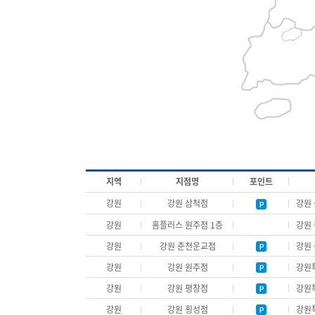
지역
지점명
포인트
강원
강원 삼척점
강원 
강원
홈플러스 원주점 1층
강원 
강원
강원 춘천운교점
강원 
강원
강원 원주점
강원특
강원
강원 평창점
강원특
강원
강원 횡성점
강원특