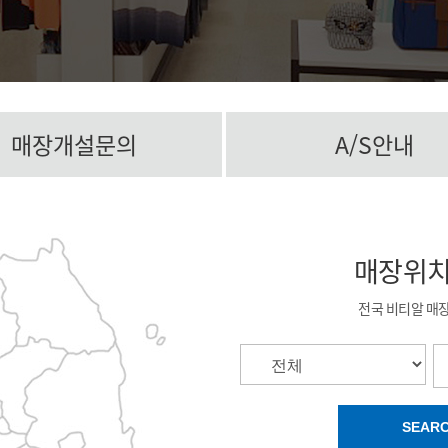
매장개설문의
A/S안내
매장위
전국 비티알 매
SEAR