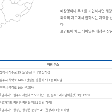
매장명이나 주소를 기입하시면 해당
좌측의 지도에서 원하시는 지역을 
다.
포인트에 체크 되어있는 매장은 상
매장 주소
삼척시 척주로 25 (남양동) 비티알 삼척점
원주시 치악로 1489 (관설동, 홈플러스) 1층 비티알
춘천시 금강로 100 (운교동)
별자치도 원주시 서원대로 500 (단구동, 원주프리미엄아울렛) 3동 122호
별자치도 평창군 평창읍 백오1길 6 (하리)
별자치도 횡성군 횡성읍 문정로 41 (읍상리) 1층 비티알