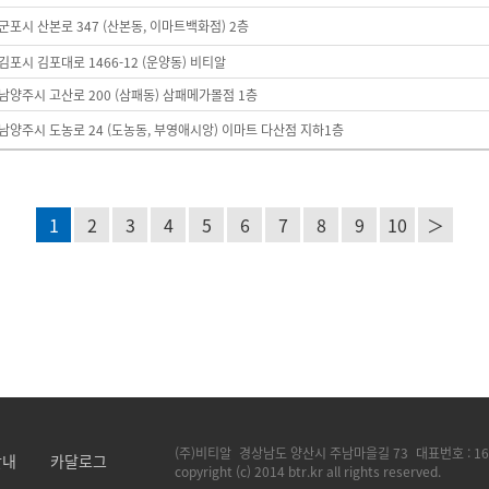
군포시 산본로 347 (산본동, 이마트백화점) 2층
김포시 김포대로 1466-12 (운양동) 비티알
남양주시 고산로 200 (삼패동) 삼패메가몰점 1층
남양주시 도농로 24 (도농동, 부영애시앙) 이마트 다산점 지하1층
1
2
3
4
5
6
7
8
9
10
＞
(주)비티알
경상남도 양산시 주남마을길 73
대표번호 :
16
안내
카달로그
copyright (c) 2014 btr.kr all rights reserved.