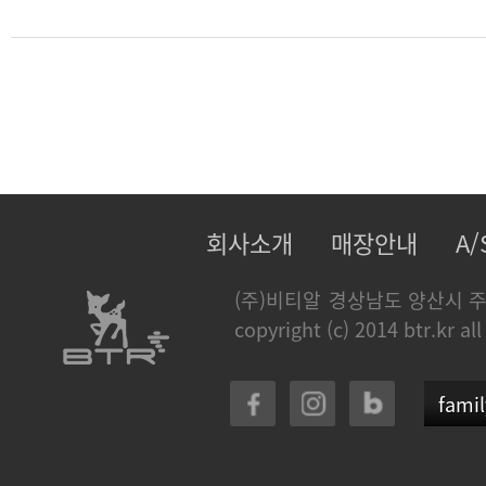
회사소개
매장안내
A
(주)비티알
경상남도 양산시 주
copyright (c) 2014 btr.kr all
famil