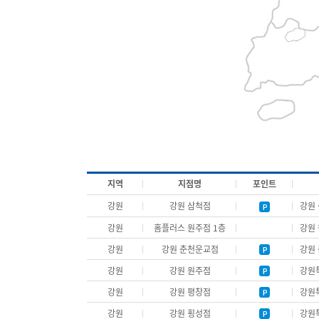
지역
지점명
포인트
강원
강원 삼척점
강원 
강원
홈플러스 원주점 1층
강원 
강원
강원 춘천운교점
강원 
강원
강원 원주점
강원특
강원
강원 평창점
강원특
강원
강원 횡성점
강원특