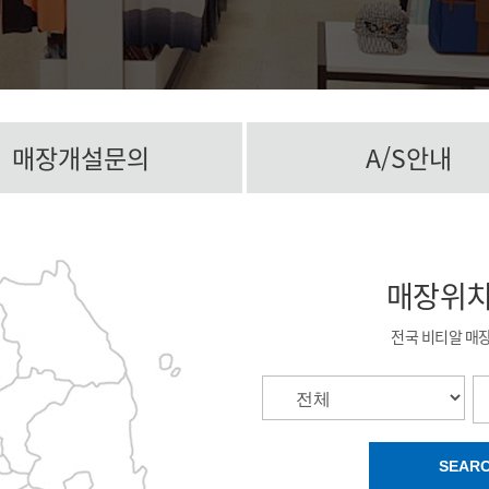
매장개설문의
A/S안내
매장위
전국 비티알 매
SEAR