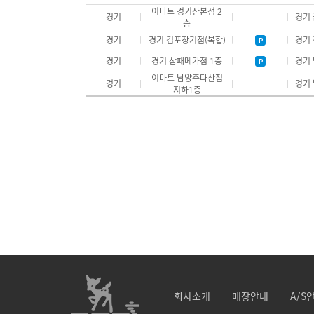
이마트 경기산본점 2
경기
경기 
층
경기
경기 김포장기점(복합)
경기 
경기
경기 삼패메가점 1층
경기 
이마트 남양주다산점
경기
경기 
지하1층
회사소개
매장안내
A/S