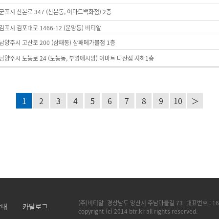
군포시 산본로 347 (산본동, 이마트백화점) 2층
김포시 김포대로 1466-12 (운양동) 비티알
남양주시 고산로 200 (삼패동) 삼패메가몰점 1층
남양주시 도농로 24 (도농동, 부영애시앙) 이마트 다산점 지하1층
1
2
3
4
5
6
7
8
9
10
＞
(주)비티알
경상남도 양산시 주남마을길 73
대표번호 :
16
안내
카달로그
copyright (c) 2014 btr.kr all rights reserved.