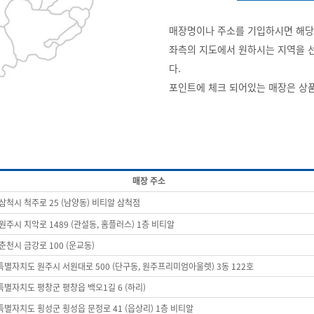
매장명이나 주소를 기입하시면 해당
좌측의 지도에서 원하시는 지역을 
다.
포인트에 체크 되어있는 매장은 상
매장 주소
삼척시 척주로 25 (남양동) 비티알 삼척점
원주시 치악로 1489 (관설동, 홈플러스) 1층 비티알
춘천시 금강로 100 (운교동)
별자치도 원주시 서원대로 500 (단구동, 원주프리미엄아울렛) 3동 122호
별자치도 평창군 평창읍 백오1길 6 (하리)
별자치도 횡성군 횡성읍 문정로 41 (읍상리) 1층 비티알