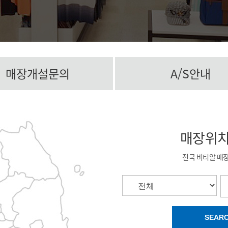
매장개설문의
A/S안내
매장위
전국 비티알 매
SEAR