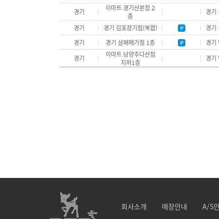
이마트 경기산본점 2
경기
경기 
층
경기
경기 김포장기점(복합)
경기 
경기
경기 삼패메가점 1층
경기 
이마트 남양주다산점
경기
경기 
지하1층
회사소개
매장안내
A/S