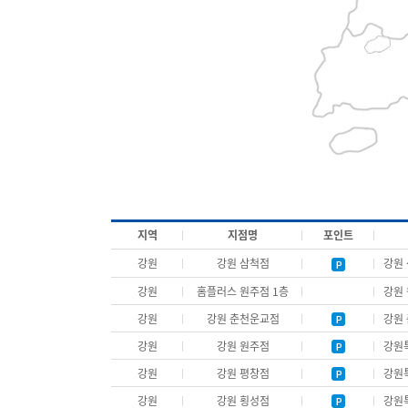
지역
지점명
포인트
강원
강원 삼척점
강원 
강원
홈플러스 원주점 1층
강원 
강원
강원 춘천운교점
강원 
강원
강원 원주점
강원특
강원
강원 평창점
강원특
강원
강원 횡성점
강원특