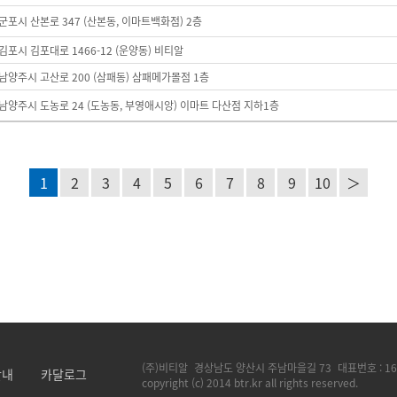
군포시 산본로 347 (산본동, 이마트백화점) 2층
김포시 김포대로 1466-12 (운양동) 비티알
남양주시 고산로 200 (삼패동) 삼패메가몰점 1층
남양주시 도농로 24 (도농동, 부영애시앙) 이마트 다산점 지하1층
1
2
3
4
5
6
7
8
9
10
＞
(주)비티알
경상남도 양산시 주남마을길 73
대표번호 :
16
안내
카달로그
copyright (c) 2014 btr.kr all rights reserved.