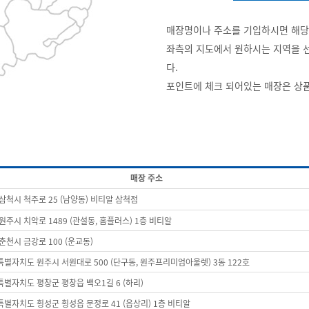
매장명이나 주소를 기입하시면 해당
좌측의 지도에서 원하시는 지역을 
다.
포인트에 체크 되어있는 매장은 상
매장 주소
삼척시 척주로 25 (남양동) 비티알 삼척점
원주시 치악로 1489 (관설동, 홈플러스) 1층 비티알
춘천시 금강로 100 (운교동)
별자치도 원주시 서원대로 500 (단구동, 원주프리미엄아울렛) 3동 122호
별자치도 평창군 평창읍 백오1길 6 (하리)
별자치도 횡성군 횡성읍 문정로 41 (읍상리) 1층 비티알