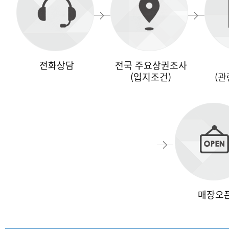
전화상담
전국 주요상권조사
(입지조건)
(관
매장오