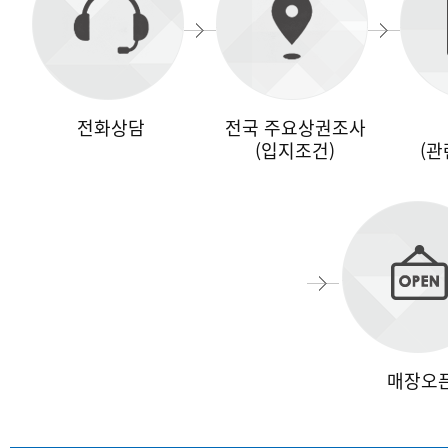
전화상담
전국 주요상권조사
(입지조건)
(관
매장오