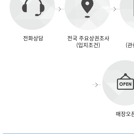
전화상담
전국 주요상권조사
(입지조건)
(관
매장오