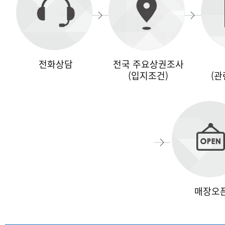
전화상담
전국 주요상권조사
(입지조건)
(관
매장오