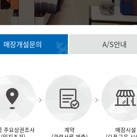
매장개설문의
A/S안내
국 주요상권조사
계약
매장시설
(입지조건)
(관련서류 제출)
(오픈교육 시