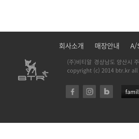
회사소개
매장안내
A
(주)비티알
경상남도 양산시 주
copyright (c) 2014 btr.kr all
famil