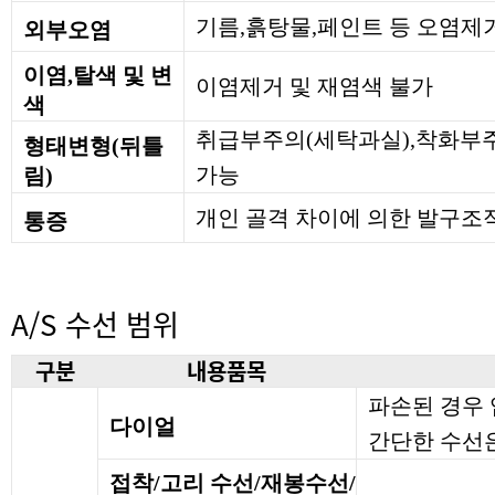
기름,흙탕물,페인트 등 오염제
외부오염
이염,탈색 및 변
이염제거 및 재염색 불가
색
취급부주의(세탁과실),착화부주
형태변형(뒤틀
가능
림)
개인 골격 차이에 의한 발구조
통증
A/S 수선 범위
구분
내용품목
파손된 경우
다이얼
간단한 수선은
접착/고리 수선/재봉수선/