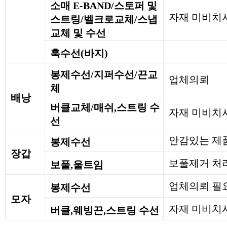
소매 E-BAND/스토퍼 및
자재 미비치
스트링/벨크로교체/스냅
교체 및 수선
훅수선(바지)
봉제수선/지퍼수선/끈교
업체의뢰
체
배낭
버클교체/매쉬,스트링 수
자재 미비치
선
안감있는 제
봉제수선
장갑
보풀제거 처
보풀,울트임
업체의뢰 필
봉제수선
모자
자재 미비치시
버클,웨빙끈,스트링 수선