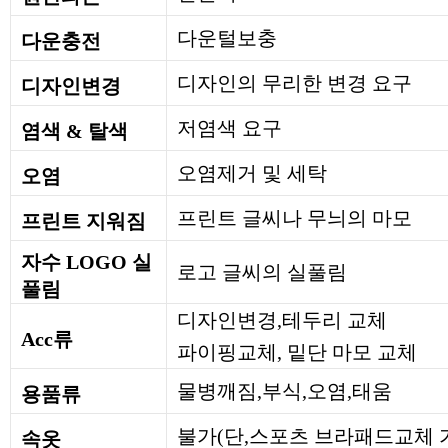
다운털보충
다운충전
디자인의 무리한 변경 요구
디자인변경
저염색 요구
염색 & 탈색
오염제거 및 세탁
오염
프린트 글씨나 무늬의 마모
프린트 지워짐
자수 LOGO 실
로고 글씨의 실풀림
풀림
디자인변경,테두리 교체
Acc류
파이핑교체, 밑단 마모 교체
물병깨짐,부식,오염,태움
용품류
불가(단,스포츠 브라패드교체 
속옷