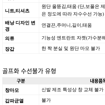
원단 올뜯김,태움 (단,보풀은
니트,티셔츠
은 정도에 따라 자수수선 가능)
배낭 디자인 변
연결끈,주머니,길이,태움
경
기능성 엔트란트 자켓(가수분해
의류
한 짝 분실 및 원단 마모 불가
장갑
골프화 수선불가 유형
구분
내용품
신발 제조 특성상 창 교체 불가
창마모
불가
갑파균열