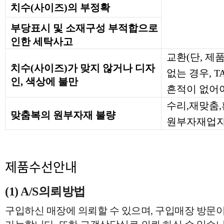
치수(사이즈)의 부정확
부당표시 및 소재구성 부적합으로
인한 세탁사고
교환(단, 제
치수(사이즈)가 맞지 않거나 디자
없는 경우, 
인, 색상에 불만
흔적이 없어야
수리,재맞춤
맞춤복의 원부자재 불량
원부자재업자
제품수선안내
(1) A/S의뢰방법
구입하신 매장에 의뢰할 수 있으며, 구입매장 방문