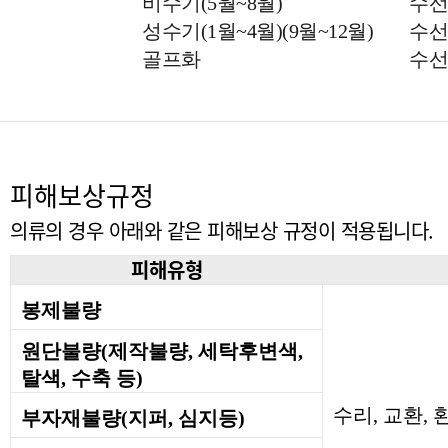
비수기(5월~8월)
(9월~12월)
수선기간
성수기(1월~4월)(9월~12월) 수선
골프화
(1월~4월)(9월~12월)
수선기간
피해보상규정
의류의 경우 아래와 같은 피해보상 규정이 적용됩니다.
피해유형
봉제불량
원단불량(제작불량, 세탁후변색,
탈색, 수축 등)
수리, 교환, 
부자재불량(지퍼, 심지등)