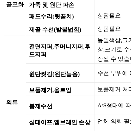
골프화
가죽 및 원단 파손
상담필요
패드수리(뒷꿈치)
상담필요
제골 수선(발볼넓힘)
동일색상,크기
전면지퍼,주머니지퍼,후
상,크기로 
드지퍼
장될 수 있습
수선 부위에 
원단찢김(원단늘음)
보풀제거 처
보풀제거,울트임
의류
A/S형태에 
봉제수선
업체 의뢰 필
심테이프,엠브레인 손상