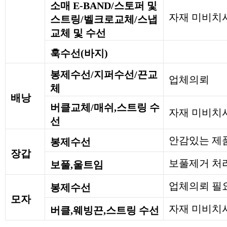
소매 E-BAND/스토퍼 및
자재 미비치
스트링/벨크로교체/스냅
교체 및 수선
훅수선(바지)
봉제수선/지퍼수선/끈교
업체의뢰
체
배낭
버클교체/매쉬,스트링 수
자재 미비치
선
안감있는 제
봉제수선
장갑
보풀제거 처
보풀,울트임
업체의뢰 필
봉제수선
모자
자재 미비치시
버클,웨빙끈,스트링 수선