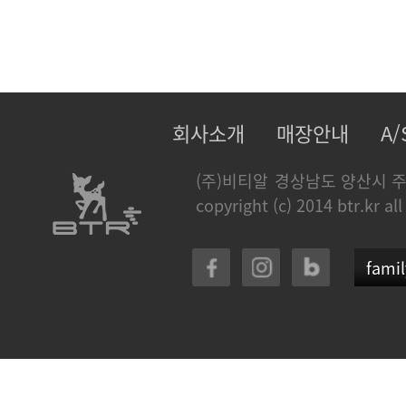
회사소개
매장안내
A
(주)비티알
경상남도 양산시 주
copyright (c) 2014 btr.kr all
famil