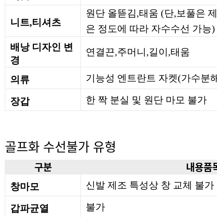
원단 올뜯김,태움 (단,보풀은
니트,티셔츠
은 정도에 따라 자수수선 가능)
배낭 디자인 변
연결끈,주머니,길이,태움
경
기능성 엔트란트 자켓(가수분해
의류
한 짝 분실 및 원단 마모 불가
장갑
골프화 수선불가 유형
구분
내용품
신발 제조 특성상 창 교체 불가
창마모
불가
갑파균열