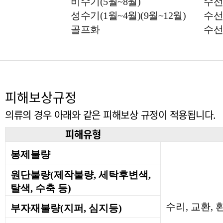
비수기(5월~8월)
(9월~12월)
수선기간
성수기(1월~4월)(9월~12월) 수선
골프화
(1월~4월)(9월~12월)
수선기간
피해보상규정
의류의 경우 아래와 같은 피해보상 규정이 적용됩니다.
피해유형
봉제불량
원단불량(제작불량, 세탁후변색,
탈색, 수축 등)
수리, 교환, 
부자재불량(지퍼, 심지등)