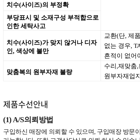
치수(사이즈)의 부정확
부당표시 및 소재구성 부적합으로
인한 세탁사고
교환(단, 제
치수(사이즈)가 맞지 않거나 디자
없는 경우, 
인, 색상에 불만
흔적이 없어야
수리,재맞춤
맞춤복의 원부자재 불량
원부자재업자
제품수선안내
(1) A/S의뢰방법
구입하신 매장에 의뢰할 수 있으며, 구입매장 방문