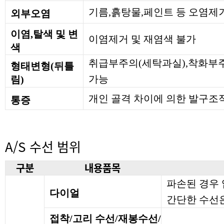
기름,흙탕물,페인트 등 오염제
외부오염
이염,탈색 및 변
이염제거 및 재염색 불가
색
취급부주의(세탁과실),착화부주
형태변형(뒤틀
가능
림)
개인 골격 차이에 의한 발구조
통증
A/S 수선 범위
구분
내용품목
파손된 경우
다이얼
간단한 수선은
접착/고리 수선/재봉수선/