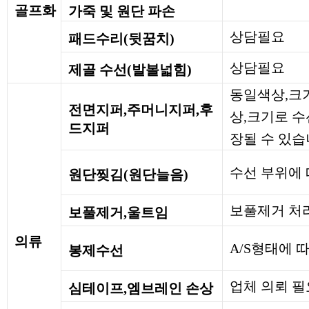
골프화
가죽 및 원단 파손
상담필요
패드수리(뒷꿈치)
상담필요
제골 수선(발볼넓힘)
동일색상,크기
전면지퍼,주머니지퍼,후
상,크기로 
드지퍼
장될 수 있습
수선 부위에 
원단찢김(원단늘음)
보풀제거 처
보풀제거,울트임
의류
A/S형태에 
봉제수선
업체 의뢰 필
심테이프,엠브레인 손상