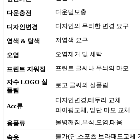
다운털보충
다운충전
디자인의 무리한 변경 요구
디자인변경
저염색 요구
염색 & 탈색
오염제거 및 세탁
오염
프린트 글씨나 무늬의 마모
프린트 지워짐
자수 LOGO 실
로고 글씨의 실풀림
풀림
디자인변경,테두리 교체
Acc류
파이핑교체, 밑단 마모 교체
물병깨짐,부식,오염,태움
용품류
불가(단,스포츠 브라패드교체 
속옷