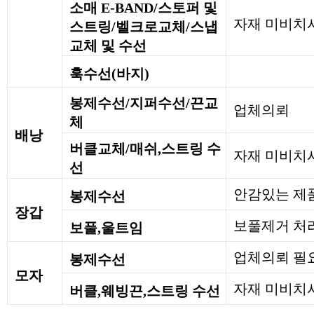
소매 E-BAND/스토퍼 및
자재 미비치
스트링/벨크로교체/스냅
교체 및 수선
훅수선(바지)
봉제수선/지퍼수선/끈교
업체의뢰
체
배낭
버클교체/매쉬,스트링 수
자재 미비치
선
안감있는 제
봉제수선
장갑
보풀제거 처
보풀,울트임
업체의뢰 필
봉제수선
모자
자재 미비치시
버클,웨빙끈,스트링 수선