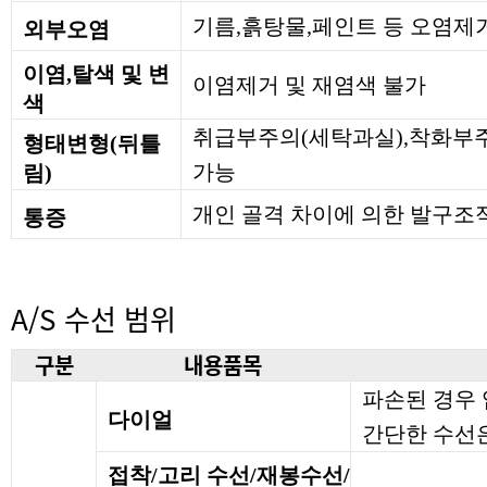
기름,흙탕물,페인트 등 오염제
외부오염
이염,탈색 및 변
이염제거 및 재염색 불가
색
취급부주의(세탁과실),착화부주
형태변형(뒤틀
가능
림)
개인 골격 차이에 의한 발구조
통증
A/S 수선 범위
구분
내용품목
파손된 경우
다이얼
간단한 수선은
접착/고리 수선/재봉수선/