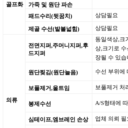
골프화
가죽 및 원단 파손
상담필요
패드수리(뒷꿈치)
상담필요
제골 수선(발볼넓힘)
동일색상,크기
전면지퍼,주머니지퍼,후
상,크기로 
드지퍼
장될 수 있습
수선 부위에 
원단찢김(원단늘음)
보풀제거 처
보풀제거,울트임
의류
A/S형태에 
봉제수선
업체 의뢰 필
심테이프,엠브레인 손상