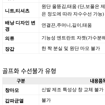
원단 올뜯김,태움 (단,보풀은
니트,티셔츠
은 정도에 따라 자수수선 가능)
배낭 디자인 변
연결끈,주머니,길이,태움
경
기능성 엔트란트 자켓(가수분해
의류
한 짝 분실 및 원단 마모 불가
장갑
골프화 수선불가 유형
구분
내용품
신발 제조 특성상 창 교체 불가
창마모
불가
갑파균열