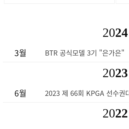
20
24
3월
BTR 공식모델 3기 "은가은"
20
23
6월
2023 제 66회 KPGA 선수권대
20
22