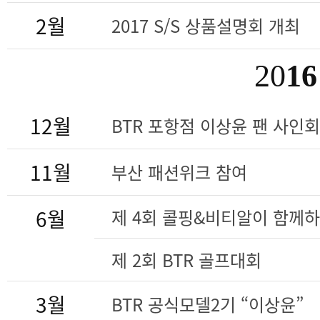
2월
2017 S/S 상품설명회 개최
20
16
12월
BTR 포항점 이상윤 팬 사인회
11월
부산 패션위크 참여
6월
제 4회 콜핑&비티알이 함께
제 2회 BTR 골프대회
3월
BTR 공식모델2기 “이상윤”