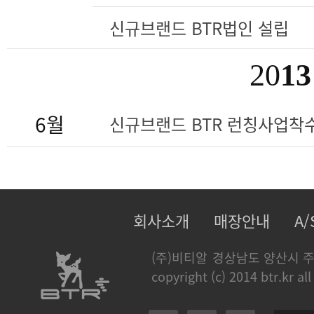
신규브랜드 BTR법인 설립
20
13
6월
신규브랜드 BTR 런칭사업착
회사소개
매장안내
A
(주)비티알
경상남도 양산시 주
copyright (c) 2014 btr.kr all