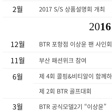
2월
2017 S/S 상품설명회 개최
20
16
12월
BTR 포항점 이상윤 팬 사인회
11월
부산 패션위크 참여
6월
제 4회 콜핑&비티알이 함께
제 2회 BTR 골프대회
3월
BTR 공식모델2기 “이상윤”