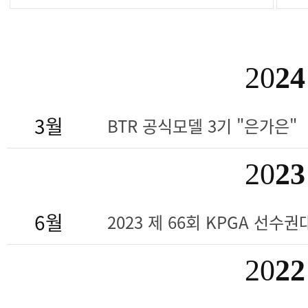
20
24
3월
BTR 공식모델 3기 "은가은"
20
23
6월
2023 제 66회 KPGA 선수권대
20
22