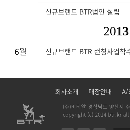
신규브랜드 BTR법인 설립
20
13
6월
신규브랜드 BTR 런칭사업착
회사소개
매장안내
A
(주)비티알
경상남도 양산시 주
copyright (c) 2014 btr.kr all