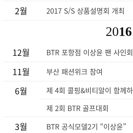
2월
2017 S/S 상품설명회 개최
20
16
12월
BTR 포항점 이상윤 팬 사인회
11월
부산 패션위크 참여
6월
제 4회 콜핑&비티알이 함께
제 2회 BTR 골프대회
3월
BTR 공식모델2기 “이상윤”