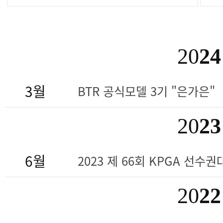
20
24
3월
BTR 공식모델 3기 "은가은"
20
23
6월
2023 제 66회 KPGA 선수권대
20
22