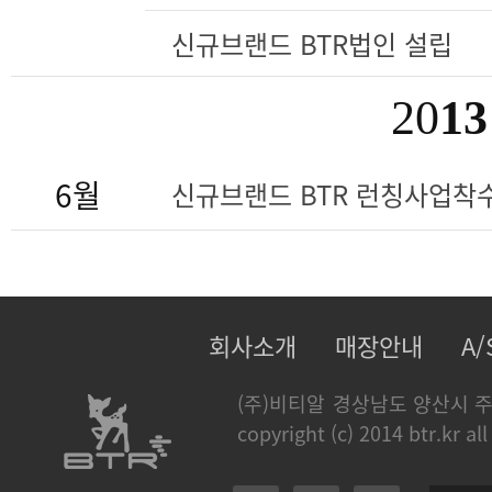
신규브랜드 BTR법인 설립
20
13
6월
신규브랜드 BTR 런칭사업착
회사소개
매장안내
A
(주)비티알
경상남도 양산시 주
copyright (c) 2014 btr.kr all