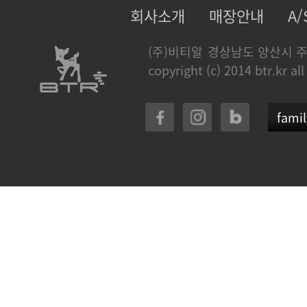
회사소개
매장안내
A
(주)비티알
경상남도 양산시 주
copyright (c) 2014 btr.kr all
famil