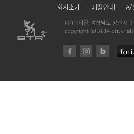
회사소개
매장안내
A
(주)비티알
경상남도 양산시 주
copyright (c) 2014 btr.kr all
famil