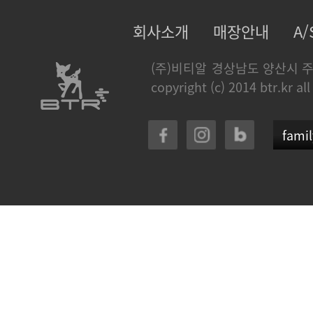
회사소개
매장안내
A
(주)비티알
경상남도 양산시 주
copyright (c) 2014 btr.kr all
famil