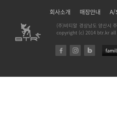
회사소개
매장안내
A
(주)비티알
경상남도 양산시 주
copyright (c) 2014 btr.kr all
famil